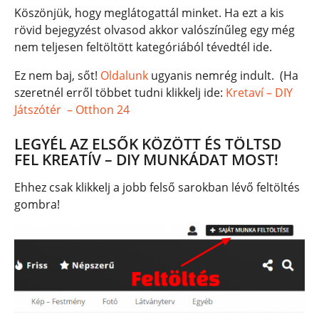
Köszönjük, hogy meglátogattál minket. Ha ezt a kis
rövid bejegyzést olvasod akkor valószínűleg egy még
nem teljesen feltöltött kategóriából tévedtél ide.
Ez nem baj, sőt!
Oldalunk
ugyanis nemrég indult. (Ha
szeretnél erről többet tudni klikkelj ide:
Kretaví – DIY
Játszótér – Otthon 24
LEGYÉL AZ ELSŐK KÖZÖTT ÉS TÖLTSD
FEL KREATÍV – DIY MUNKÁDAT MOST!
Ehhez csak klikkelj a jobb felső sarokban lévő feltöltés
gombra!