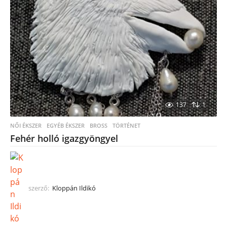
137
1
NŐI ÉKSZER
,
EGYÉB ÉKSZER
BROSS
,
TÖRTÉNET
Fehér holló igazgyöngyel
szerző:
Kloppán Ildikó