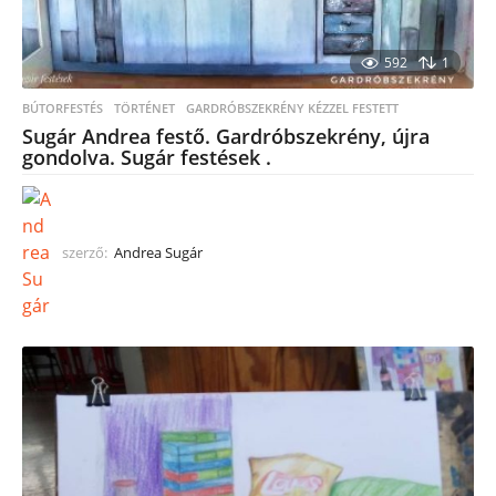
592
1
BÚTORFESTÉS
TÖRTÉNET
,
GARDRÓBSZEKRÉNY KÉZZEL FESTETT
Sugár Andrea festő. Gardróbszekrény, újra
gondolva. Sugár festések .
szerző:
Andrea Sugár