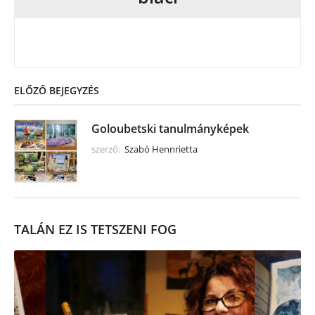
ELŐZŐ BEJEGYZÉS
Goloubetski tanulmányképek
szerző:
Szabó Hennrietta
TALÁN EZ IS TETSZENI FOG