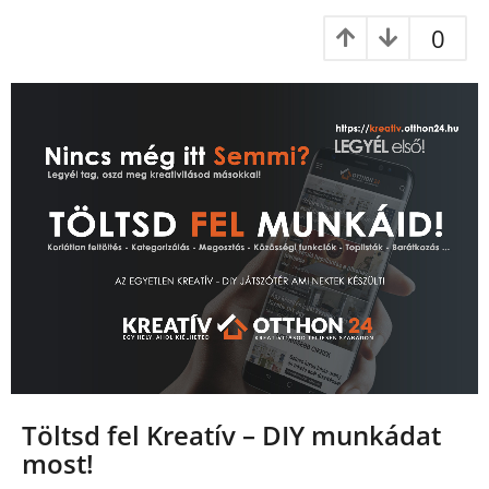
z
0
e
l
ő
t
t
Töltsd fel Kreatív – DIY munkádat
most!