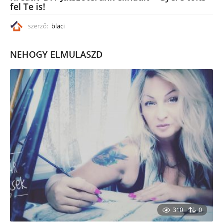
fel Te is!
szerző:
blaci
NEHOGY ELMULASZD
310
0