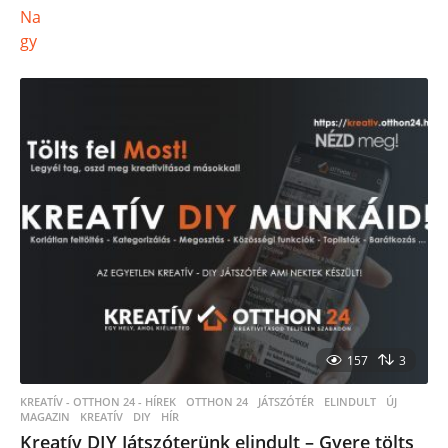
157
3
KREATÍV - OTTHON 24 - HÍREK
OTTHON 24
,
JÁTSZÓTÉR
,
ELINDULT
,
ÚJ
,
MAGAZIN
,
KREATÍV
,
DIY
,
HÍR
Kreatív DIY Játszóterünk elindult – Gyere tölts