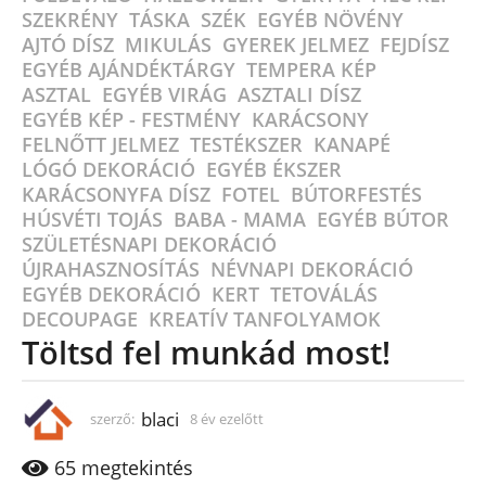
SZEKRÉNY
,
TÁSKA
,
SZÉK
,
EGYÉB NÖVÉNY
,
AJTÓ DÍSZ
,
MIKULÁS
,
GYEREK JELMEZ
,
FEJDÍSZ
,
EGYÉB AJÁNDÉKTÁRGY
,
TEMPERA KÉP
,
ASZTAL
,
EGYÉB VIRÁG
,
ASZTALI DÍSZ
,
EGYÉB KÉP - FESTMÉNY
,
KARÁCSONY
,
FELNŐTT JELMEZ
,
TESTÉKSZER
,
KANAPÉ
,
LÓGÓ DEKORÁCIÓ
,
EGYÉB ÉKSZER
,
KARÁCSONYFA DÍSZ
,
FOTEL
,
BÚTORFESTÉS
,
HÚSVÉTI TOJÁS
,
BABA - MAMA
,
EGYÉB BÚTOR
,
SZÜLETÉSNAPI DEKORÁCIÓ
,
ÚJRAHASZNOSÍTÁS
,
NÉVNAPI DEKORÁCIÓ
,
EGYÉB DEKORÁCIÓ
,
KERT
,
TETOVÁLÁS
,
DECOUPAGE
,
KREATÍV TANFOLYAMOK
Töltsd fel munkád most!
blaci
szerző:
8 év ezelőtt
8
é
v
65
megtekintés
e