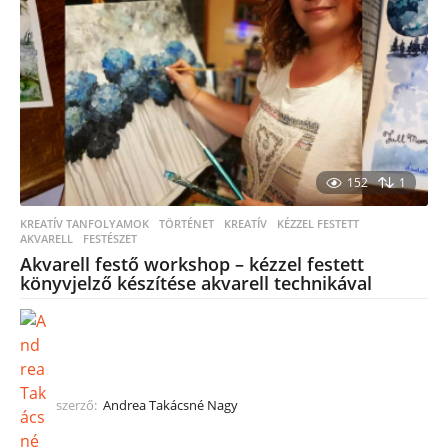
152
1
KREATÍV TANFOLYAMOK
TÖRTÉNET
,
KREATÍV
,
KÉZZEL FESTETT
,
AKVARELL
,
FESTÉSZET
Akvarell festő workshop – kézzel festett
könyvjelző készítése akvarell technikával
szerző:
Andrea Takácsné Nagy