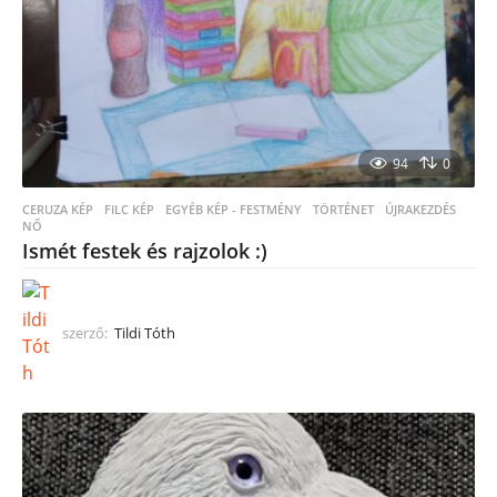
94
0
CERUZA KÉP
,
FILC KÉP
,
EGYÉB KÉP - FESTMÉNY
TÖRTÉNET
,
ÚJRAKEZDÉS
,
NŐ
Ismét festek és rajzolok :)
szerző:
Tildi Tóth