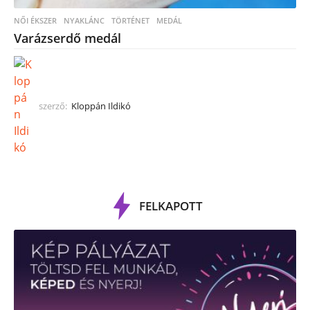
NŐI ÉKSZER
,
NYAKLÁNC
TÖRTÉNET
,
MEDÁL
Varázserdő medál
szerző:
Kloppán Ildikó
FELKAPOTT