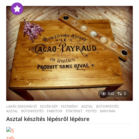
840
0
LAKÁS DEKORÁCIÓ
,
EGYÉB KÉP - FESTMÉNY
,
ASZTAL
,
BÚTORFESTÉS
ASZTAL
,
BÚTORFESTÉS
,
FABÚTOR
,
TÖRTÉNET
,
FESTÉS
,
MINYIMA
Asztal készítés lépésről lépésre