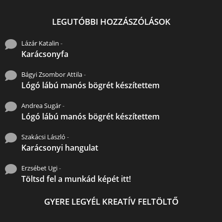
LEGUTÓBBI HOZZÁSZÓLÁSOK
Lázár Katalin
-
Karácsonyfa
Bágyi Zsombor Attila
-
Lógó lábú manós bögrét készítettem
Andrea Sugár
-
Lógó lábú manós bögrét készítettem
Szakácsi László
-
Karácsonyi hangulat
Erzsébet Ugi
-
Töltsd fel a munkád képét itt!
GYERE LEGYÉL KREATÍV FELTÖLTŐ