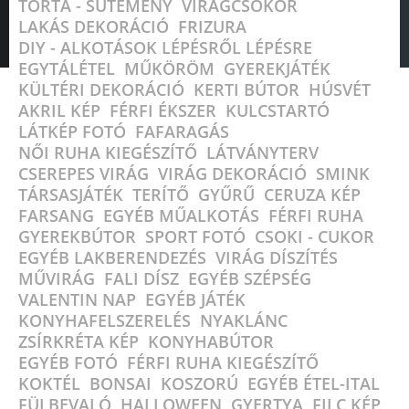
TORTA - SÜTEMÉNY
,
VIRÁGCSOKOR
,
z
LAKÁS DEKORÁCIÓ
,
FRIZURA
,
e
DIY - ALKOTÁSOK LÉPÉSRŐL LÉPÉSRE
,
l
EGYTÁLÉTEL
,
MŰKÖRÖM
,
GYEREKJÁTÉK
,
ő
KÜLTÉRI DEKORÁCIÓ
,
KERTI BÚTOR
,
HÚSVÉT
,
t
AKRIL KÉP
,
FÉRFI ÉKSZER
,
KULCSTARTÓ
,
t
LÁTKÉP FOTÓ
,
FAFARAGÁS
,
8
NŐI RUHA KIEGÉSZÍTŐ
,
LÁTVÁNYTERV
,
é
CSEREPES VIRÁG
,
VIRÁG DEKORÁCIÓ
,
SMINK
,
v
TÁRSASJÁTÉK
,
TERÍTŐ
,
GYŰRŰ
,
CERUZA KÉP
,
e
FARSANG
,
EGYÉB MŰALKOTÁS
,
FÉRFI RUHA
,
z
GYEREKBÚTOR
,
SPORT FOTÓ
,
CSOKI - CUKOR
,
e
EGYÉB LAKBERENDEZÉS
,
VIRÁG DÍSZÍTÉS
,
l
MŰVIRÁG
,
FALI DÍSZ
,
EGYÉB SZÉPSÉG
,
ő
VALENTIN NAP
,
EGYÉB JÁTÉK
,
t
KONYHAFELSZERELÉS
,
NYAKLÁNC
,
t
ZSÍRKRÉTA KÉP
,
KONYHABÚTOR
,
EGYÉB FOTÓ
,
FÉRFI RUHA KIEGÉSZÍTŐ
,
KOKTÉL
,
BONSAI
,
KOSZORÚ
,
EGYÉB ÉTEL-ITAL
,
FÜLBEVALÓ
,
HALLOWEEN
,
GYERTYA
,
FILC KÉP
,