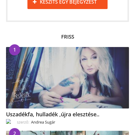
KÉSZÍTS EGY BEJEGYZÉST
FRISS
1
Uszadékfa, hulladék ,újra elesztése..
szerző:
Andrea Sugár
2