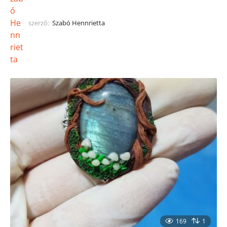
szerző:
Szabó Hennrietta
169
1