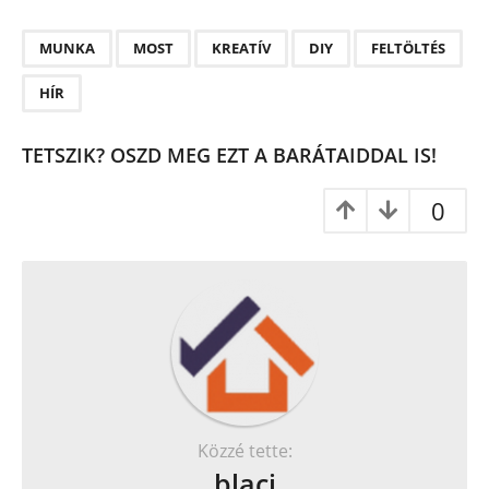
P
,
,
,
,
,
a
MUNKA
MOST
KREATÍV
DIY
FELTÖLTÉS
g
HÍR
i
n
TETSZIK? OSZD MEG EZT A BARÁTAIDDAL IS!
a
t
0
i
o
n
Közzé tette:
blaci