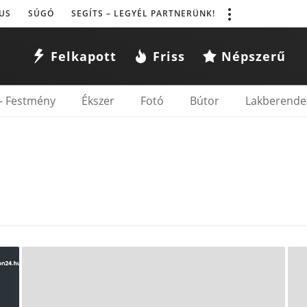
US
SÚGÓ
SEGÍTS – LEGYÉL PARTNERÜNK!
Felkapott
Friss
Népszerű
– Festmény
Ékszer
Fotó
Bútor
Lakberende