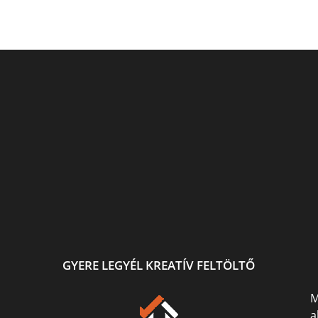
ő.
Ismét festek és rajzolok :)
Fehér holló igazgyöngyel
jra
sek...
GYERE LEGYÉL KREATÍV FELTÖLTŐ
M
a