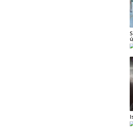
S
ú
I