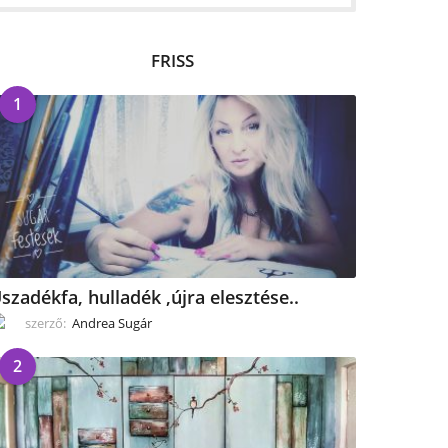
FRISS
1
szadékfa, hulladék ,újra elesztése..
szerző:
Andrea Sugár
2