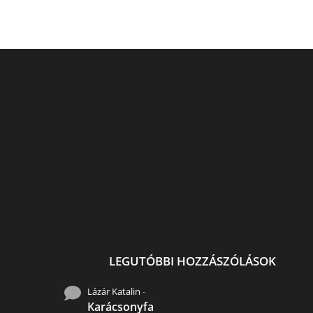
Uszadékfa, hulladék ,újra
Sugár Andrea fest
elesztése..
Gardróbszekrény, ú
gondolva. Sugár festé
LEGUTÓBBI HOZZÁSZÓLÁSOK
Lázár Katalin
-
Karácsonyfa