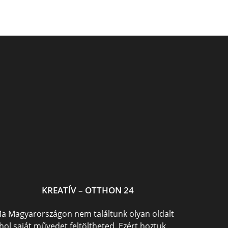
Asztal készítés lépésről
Varázserdő medál
k
lépésre
KREATÍV – OTTHON 24
a Magyarországon nem találtunk olyan oldalt
hol saját művedet feltöltheted. Ezért hoztuk