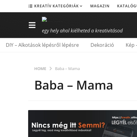
KREATÍV KATEGÓRIÁK
MAGAZIN
KATALÓG
egy hely ahol kiélheted a kreativitásod
DIY – Alkotások lépésről lépésre
Dekoráció
Kép 
HOME
Baba – Mama
Baba – Mama