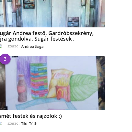
ugár Andrea festő. Gardróbszekrény,
jra gondolva. Sugár festések .
szerző:
Andrea Sugár
3
smét festek és rajzolok :)
szerző:
Tildi Tóth