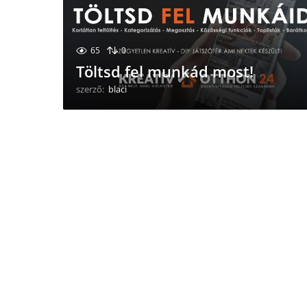
65
0
Töltsd fel munkád most!
szerző:
blaci