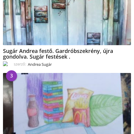
Sugár Andrea festő. Gardróbszekrény, újra
gondolva. Sugár festések .
szerző:
Andrea Sugár
3