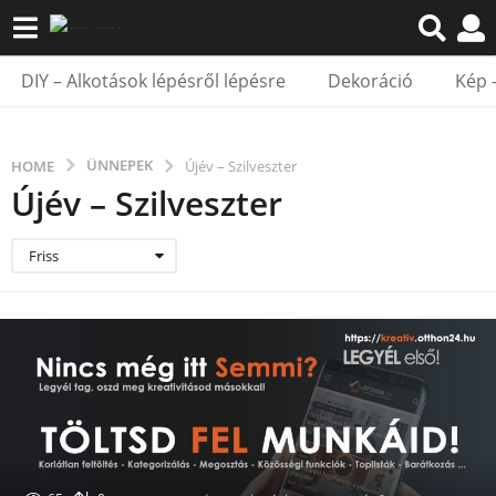
DIY – Alkotások lépésről lépésre
Dekoráció
Kép 
ÜNNEPEK
HOME
Újév – Szilveszter
Újév – Szilveszter
Friss