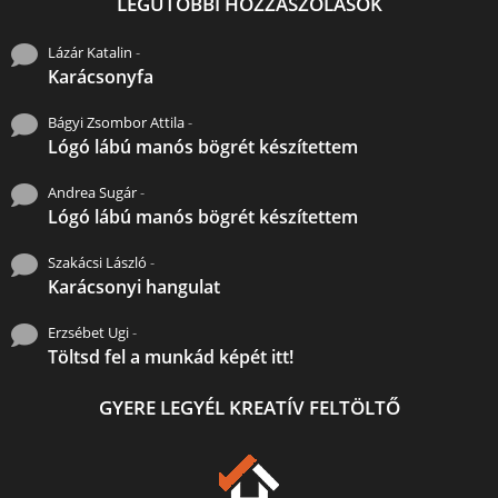
LEGUTÓBBI HOZZÁSZÓLÁSOK
Lázár Katalin
-
Karácsonyfa
Bágyi Zsombor Attila
-
Lógó lábú manós bögrét készítettem
Andrea Sugár
-
Lógó lábú manós bögrét készítettem
Szakácsi László
-
Karácsonyi hangulat
Erzsébet Ugi
-
Töltsd fel a munkád képét itt!
GYERE LEGYÉL KREATÍV FELTÖLTŐ