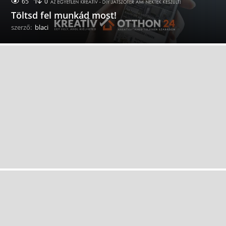
65
0
Töltsd fel munkád most!
szerző:
blaci