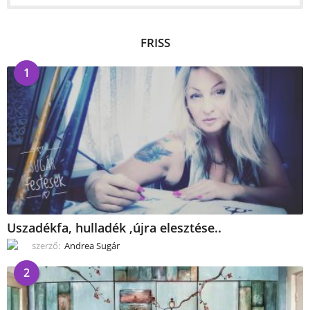
FRISS
1
Uszadékfa, hulladék ,újra elesztése..
szerző:
Andrea Sugár
2