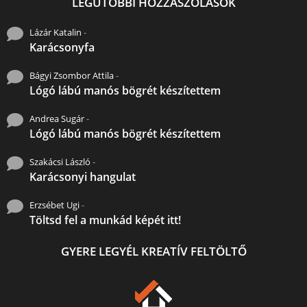
LEGUTÓBBI HOZZÁSZÓLÁSOK
Lázár Katalin
-
Karácsonyfa
Bágyi Zsombor Attila
-
Lógó lábú manós bögrét készítettem
Andrea Sugár
-
Lógó lábú manós bögrét készítettem
Szakácsi László
-
Karácsonyi hangulat
Erzsébet Ugi
-
Töltsd fel a munkád képét itt!
GYERE LEGYÉL KREATÍV FELTÖLTŐ