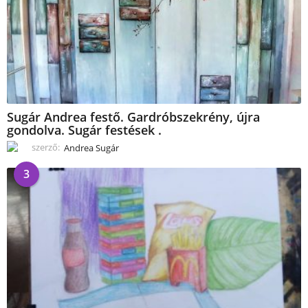
Sugár Andrea festő. Gardróbszekrény, újra
gondolva. Sugár festések .
szerző:
Andrea Sugár
3