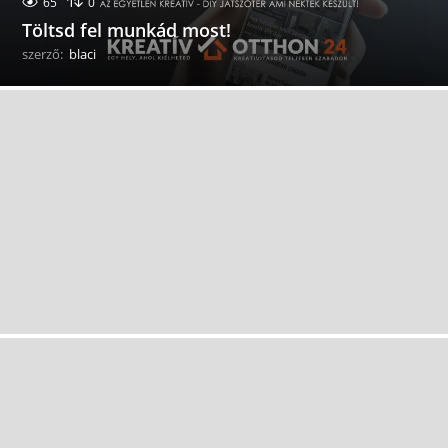
65
0
Töltsd fel munkád most!
szerző:
blaci