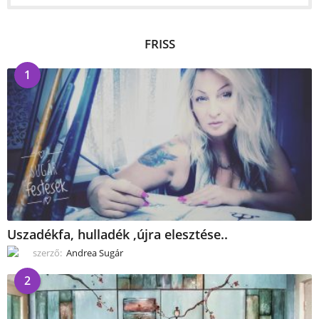
FRISS
1
Uszadékfa, hulladék ,újra elesztése..
szerző:
Andrea Sugár
2