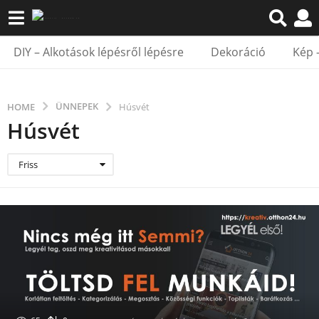
DIY – Alkotások lépésről lépésre
Dekoráció
Kép 
ÜNNEPEK
HOME
Húsvét
Húsvét
Friss