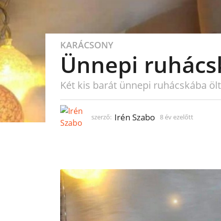
KARÁCSONY
8
Ünnepi ruhács
é
v
e
Két kis barát ünnepi ruhácskába ölt
z
e
l
Irén Szabo
szerző:
8 év ezelőtt
8
é
ő
v
t
e
t
z
8
e
l
é
ő
v
t
e
t
z