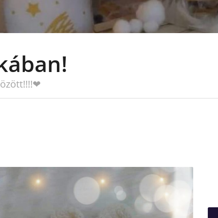
kában!
özött!!!!❤