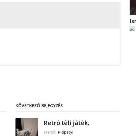
Is
KÖVETKEZŐ BEJEGYZÉS
Retró tèli játèk.
szerző:
Picipatyi