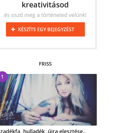
kreativitásod
és oszd meg a történeted velünk!
KÉSZÍTS EGY BEJEGYZÉST
FRISS
1
zadékfa, hulladék ,újra elesztése..