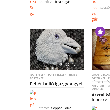
szerző:
Andrea Sugár
szerző
137
1
NŐI ÉKSZER
,
EGYÉB ÉKSZER
BROSS
,
LAKÁS DEKOR
TÖRTÉNET
EGYÉB KÉP - 
BÚTORFESTÉS
Fehér holló igazgyöngyel
FABÚTOR
,
TÖ
MINYIMA
Asztal k
lépésre
szerző:
Kloppán Ildikó