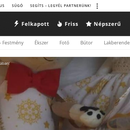
US
SÚGÓ
SEGÍTS – LEGYÉL PARTNERÜNK!
Felkapott
Friss
Népszerű
– Festmény
Ékszer
Fotó
Bútor
Lakberende
ában!