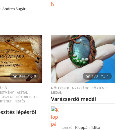
:
Andrea Sugár
844
0
170
1
ÁCIÓ
,
NŐI ÉKSZER
,
NYAKLÁNC
TÖRTÉNET
,
FESTMÉNY
,
ASZTAL
,
MEDÁL
ASZTAL
,
BÚTORFESTÉS
,
Varázserdő medál
RTÉNET
,
FESTÉS
,
észítés lépésről
szerző:
Kloppán Ildikó