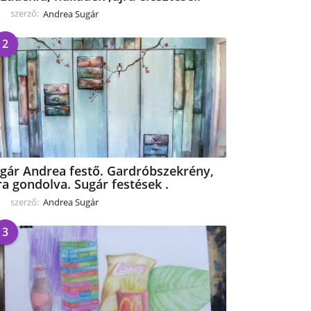
szerző:
Andrea Sugár
2
gár Andrea festő. Gardróbszekrény,
ra gondolva. Sugár festések .
szerző:
Andrea Sugár
3