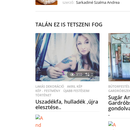
szerző:
Sarkadiné Szalma Andrea
TALÁN EZ IS TETSZENI FOG
310
0
LAKÁS DEKORÁCIÓ
,
AKRIL KÉP
,
BÚTORFESTÉS
KÉP - FESTMÉNY
ÚJABB FESTÉSEIM
,
GARDRÓBSZEK
TÖRTÉNET
Sugár An
Uszadékfa, hulladék ,újra
Gardróbs
elesztése..
gondolva
.