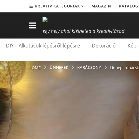
KREATÍV KATEGÓRIÁK
MAGAZIN
KATALÓG
egy hely ahol kiélheted a kreativitásod
DIY – Alkotások lépésről lépésre
Dekoráció
Kép 
ÜNNEPEK
KARÁCSONY
HOME
Ünnepi ruhácsk