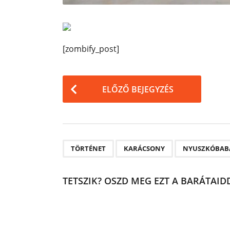
[zombify_post]
P
ELŐZŐ BEJEGYZÉS
o
s
t
P
,
,
TÖRTÉNET
KARÁCSONY
NYUSZKÓBAB
a
g
TETSZIK? OSZD MEG EZT A BARÁTAIDD
i
n