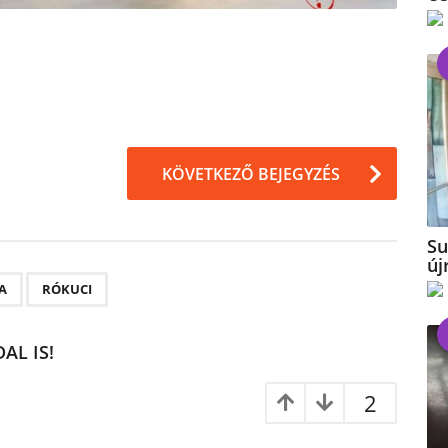
KÖVETKEZŐ BEJEGYZÉS
Su
új
,
A
RÓKUCI
AL IS!
2