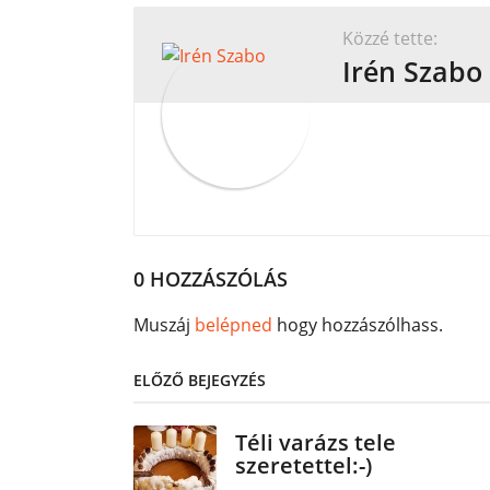
a
t
Közzé tette:
i
Irén Szabo
o
n
0 HOZZÁSZÓLÁS
Muszáj
belépned
hogy hozzászólhass.
ELŐZŐ BEJEGYZÉS
Téli varázs tele
szeretettel:-)