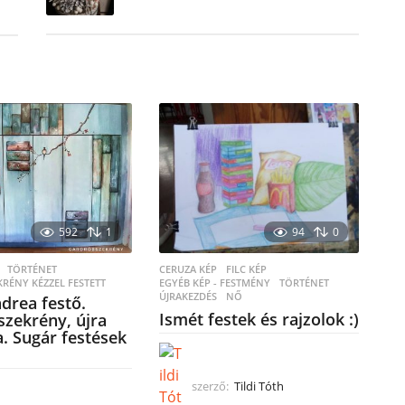
592
1
94
0
TÖRTÉNET
,
CERUZA KÉP
,
FILC KÉP
,
RÉNY KÉZZEL FESTETT
EGYÉB KÉP - FESTMÉNY
TÖRTÉNET
,
ÚJRAKEZDÉS
,
NŐ
drea festő.
Ismét festek és rajzolok :)
zekrény, újra
. Sugár festések
szerző:
Tildi Tóth