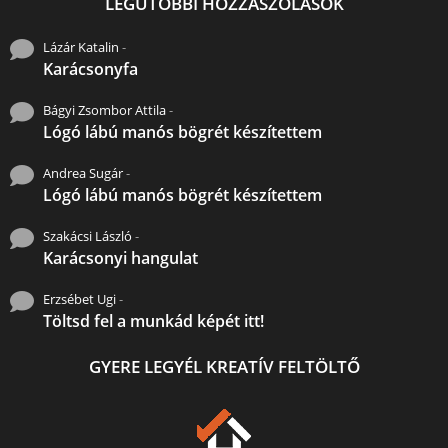
LEGUTÓBBI HOZZÁSZÓLÁSOK
Lázár Katalin
-
Karácsonyfa
Bágyi Zsombor Attila
-
Lógó lábú manós bögrét készítettem
Andrea Sugár
-
Lógó lábú manós bögrét készítettem
Szakácsi László
-
Karácsonyi hangulat
Erzsébet Ugi
-
Töltsd fel a munkád képét itt!
GYERE LEGYÉL KREATÍV FELTÖLTŐ