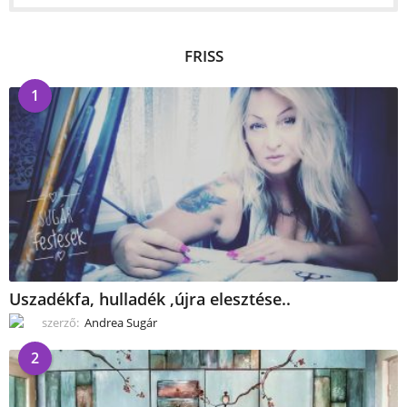
FRISS
1
Uszadékfa, hulladék ,újra elesztése..
szerző:
Andrea Sugár
2