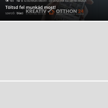
65
0
Töltsd fel munkád most!
szerző:
blaci