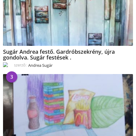
Sugár Andrea festő. Gardróbszekrény, újra
gondolva. Sugár festések .
szerző:
Andrea Sugár
3