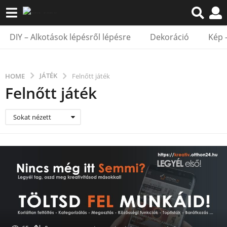
DIY – Alkotások lépésről lépésre
Dekoráció
Kép 
JÁTÉK
HOME
Felnőtt játék
Felnőtt játék
Sokat nézett