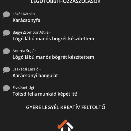
LEGUTÓBBI HOZZÁSZÓLÁSOK
Lázár Katalin
-
Karácsonyfa
Bágyi Zsombor Attila
-
Lógó lábú manós bögrét készítettem
Andrea Sugár
-
Lógó lábú manós bögrét készítettem
Szakácsi László
-
Karácsonyi hangulat
Erzsébet Ugi
-
Töltsd fel a munkád képét itt!
GYERE LEGYÉL KREATÍV FELTÖLTŐ