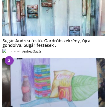
Sugár Andrea festő. Gardróbszekrény, újra
gondolva. Sugár festések .
szerző:
Andrea Sugár
3