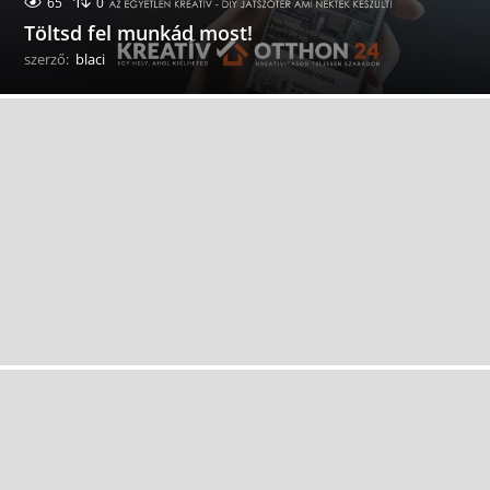
65
0
Töltsd fel munkád most!
szerző:
blaci