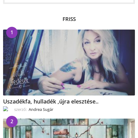
FRISS
1
Uszadékfa, hulladék ,újra elesztése..
szerző:
Andrea Sugár
2