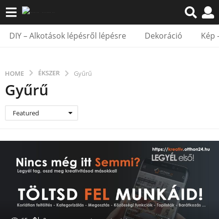
DIY – Alkotások lépésről lépésre
Dekoráció
Kép 
ÉKSZER
HOME
Gyűrű
Gyűrű
Featured