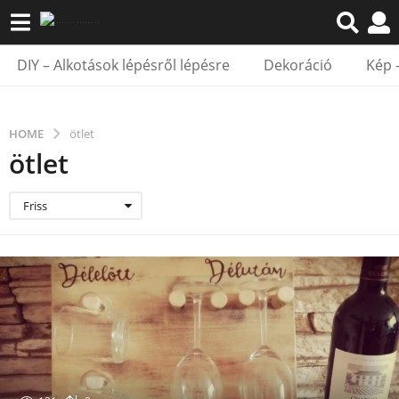
DIY – Alkotások lépésről lépésre
Dekoráció
Kép 
HOME
ötlet
ötlet
Friss