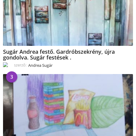
Sugár Andrea festő. Gardróbszekrény, újra
gondolva. Sugár festések .
szerző:
Andrea Sugár
3