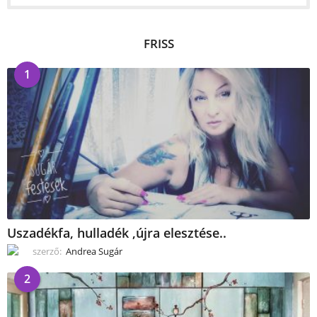
FRISS
1
Uszadékfa, hulladék ,újra elesztése..
szerző:
Andrea Sugár
2