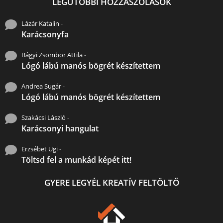
LEGUTÓBBI HOZZÁSZÓLÁSOK
Lázár Katalin
-
Karácsonyfa
Bágyi Zsombor Attila
-
Lógó lábú manós bögrét készítettem
Andrea Sugár
-
Lógó lábú manós bögrét készítettem
Szakácsi László
-
Karácsonyi hangulat
Erzsébet Ugi
-
Töltsd fel a munkád képét itt!
GYERE LEGYÉL KREATÍV FELTÖLTŐ