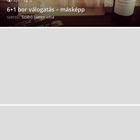
121
0
6+1 bor válogatás – másképp
szerző:
Szabó Hennrietta