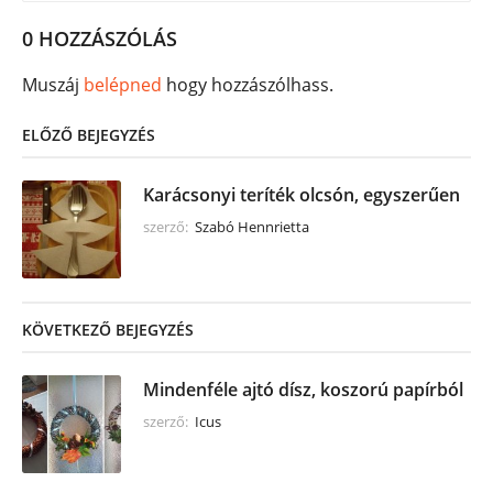
0 HOZZÁSZÓLÁS
Muszáj
belépned
hogy hozzászólhass.
ELŐZŐ BEJEGYZÉS
Karácsonyi teríték olcsón, egyszerűen
szerző:
Szabó Hennrietta
KÖVETKEZŐ BEJEGYZÉS
Mindenféle ajtó dísz, koszorú papírból
szerző:
Icus