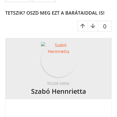
i
n
TETSZIK? OSZD MEG EZT A BARÁTAIDDAL IS!
a
t
0
i
o
n
Közzé tette:
Szabó Hennrietta