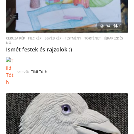
94
0
CERUZA KÉP
,
FILC KÉP
,
EGYÉB KÉP - FESTMÉNY
TÖRTÉNET
,
ÚJRAKEZDÉS
,
NŐ
Ismét festek és rajzolok :)
szerző:
Tildi Tóth