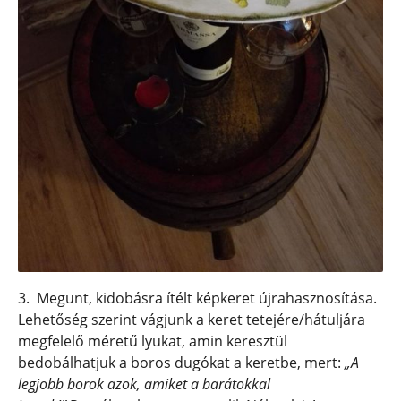
3. Megunt, kidobásra ítélt képkeret újrahasznosítása.
Lehetőség szerint vágjunk a keret tetejére/hátuljára
megfelelő méretű lyukat, amin keresztül
bedobálhatjuk a boros dugókat a keretbe, mert:
„A
legjobb borok azok, amiket a barátokkal