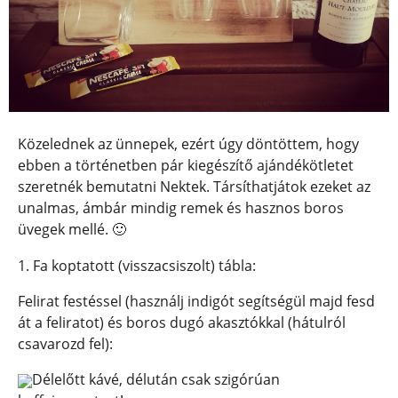
Közelednek az ünnepek, ezért úgy döntöttem, hogy
ebben a történetben pár kiegészítő ajándékötletet
szeretnék bemutatni Nektek. Társíthatjátok ezeket az
unalmas, ámbár mindig remek és hasznos boros
üvegek mellé. 🙂
1. Fa koptatott (visszacsiszolt) tábla:
Felirat festéssel (használj indigót segítségül majd fesd
át a feliratot) és boros dugó akasztókkal (hátulról
csavarozd fel):
Délelőtt kávé, délután csak szigórúan