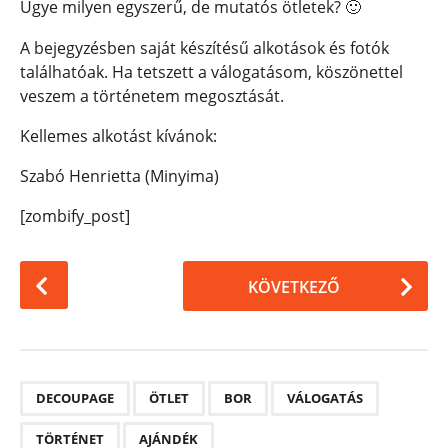
Ugye milyen egyszerű, de mutatós ötletek? 🙂
A bejegyzésben saját készítésű alkotások és fotók
találhatóak. H
a tetszett a válogatásom, köszönettel
veszem a történetem megosztását.
Kellemes alkotást kívánok:
Szabó Henrietta (Minyima)
[zombify_post]
P
KÖVETKEZŐ
o
s
t
P
,
,
,
,
,
a
DECOUPAGE
ÖTLET
BOR
VÁLOGATÁS
g
TÖRTÉNET
AJÁNDÉK