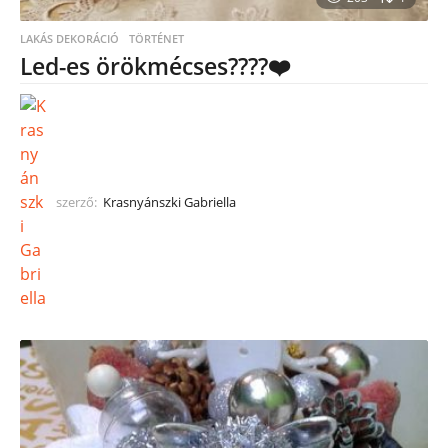
LAKÁS DEKORÁCIÓ
TÖRTÉNET
Led-es örökmécses????❤️
szerző:
Krasnyánszki Gabriella