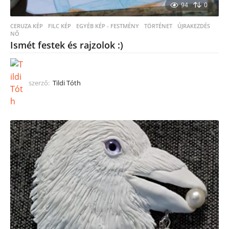
94
0
CERUZA KÉP
,
FILC KÉP
,
EGYÉB KÉP - FESTMÉNY
TÖRTÉNET
,
ÚJRAKEZDÉS
,
NŐ
Ismét festek és rajzolok :)
szerző:
Tildi Tóth