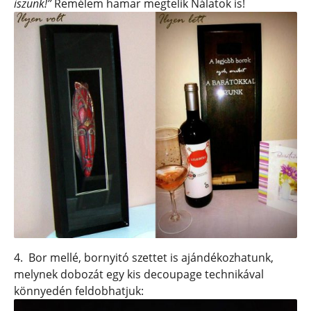
iszunk!”
Remélem hamar megtelik Nálatok is!
4. Bor mellé, bornyitó szettet is ajándékozhatunk,
melynek dobozát egy kis decoupage technikával
könnyedén feldobhatjuk: