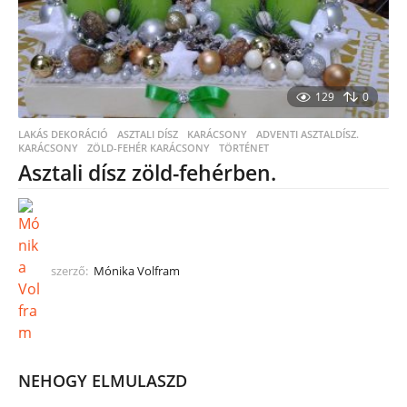
129
0
LAKÁS DEKORÁCIÓ
,
ASZTALI DÍSZ
,
KARÁCSONY
ADVENTI ASZTALDÍSZ.
,
KARÁCSONY
,
ZÖLD-FEHÉR KARÁCSONY
,
TÖRTÉNET
Asztali dísz zöld-fehérben.
szerző:
Mónika Volfram
NEHOGY ELMULASZD