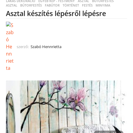
LAKÁS DEKORÁCIÓ
,
EGYÉB KÉP - FESTMÉNY
,
ASZTAL
,
BÚTORFESTÉS
ASZTAL
,
BÚTORFESTÉS
,
FABÚTOR
,
TÖRTÉNET
,
FESTÉS
,
MINYIMA
Asztal készítés lépésről lépésre
szerző:
Szabó Hennrietta