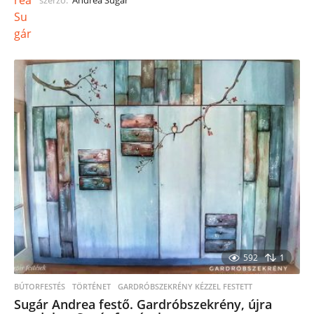
szerző:
Andrea Sugár
592
1
BÚTORFESTÉS
TÖRTÉNET
,
GARDRÓBSZEKRÉNY KÉZZEL FESTETT
Sugár Andrea festő. Gardróbszekrény, újra