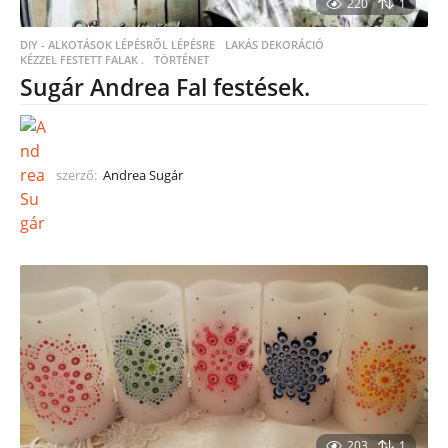
220
1
DIY - ALKOTÁSOK LÉPÉSRŐL LÉPÉSRE
,
LAKÁS DEKORÁCIÓ
KÉZZEL FESTETT FALAK .
,
TÖRTÉNET
Sugár Andrea Fal festések.
szerző:
Andrea Sugár
203
1