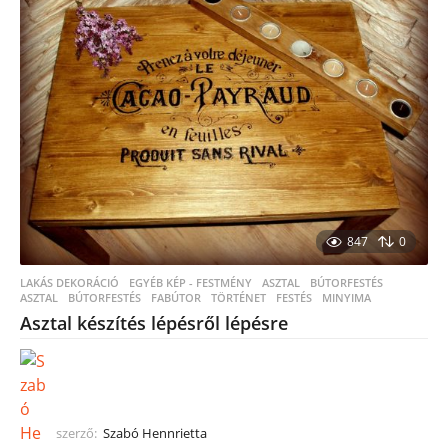
847
0
LAKÁS DEKORÁCIÓ
,
EGYÉB KÉP - FESTMÉNY
,
ASZTAL
,
BÚTORFESTÉS
ASZTAL
,
BÚTORFESTÉS
,
FABÚTOR
,
TÖRTÉNET
,
FESTÉS
,
MINYIMA
Asztal készítés lépésről lépésre
szerző:
Szabó Hennrietta