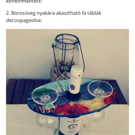
koffeinmentest!
2. Borosüveg nyakára akasztható fa táblák
decoupageolva: