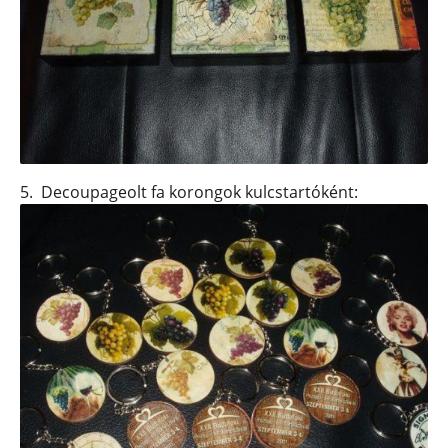
5. Decoupageolt fa korongok kulcstartóként: