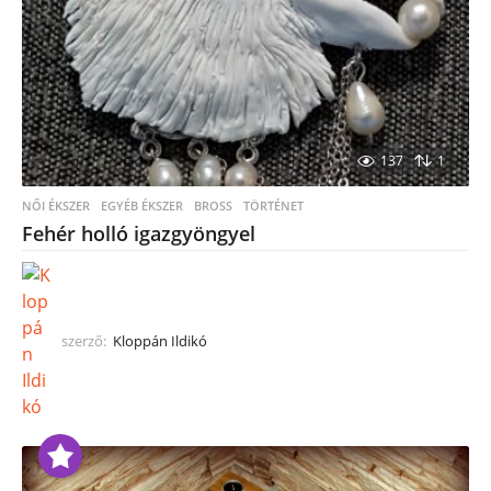
137
1
NŐI ÉKSZER
,
EGYÉB ÉKSZER
BROSS
,
TÖRTÉNET
Fehér holló igazgyöngyel
szerző:
Kloppán Ildikó