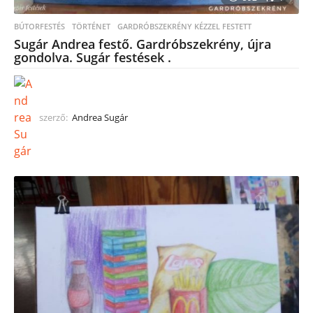
BÚTORFESTÉS
TÖRTÉNET
,
GARDRÓBSZEKRÉNY KÉZZEL FESTETT
Sugár Andrea festő. Gardróbszekrény, újra
gondolva. Sugár festések .
szerző:
Andrea Sugár