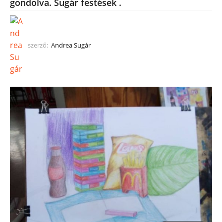
gondolva. Sugár festések .
szerző:
Andrea Sugár