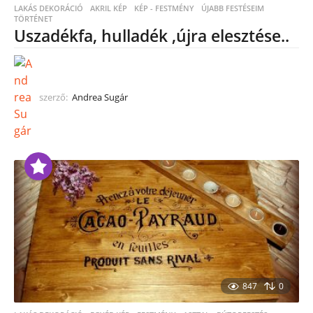
LAKÁS DEKORÁCIÓ
,
AKRIL KÉP
,
KÉP - FESTMÉNY
ÚJABB FESTÉSEIM
,
TÖRTÉNET
Uszadékfa, hulladék ,újra elesztése..
szerző:
Andrea Sugár
847
0