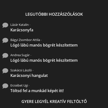
LEGUTÓBBI HOZZÁSZÓLÁSOK
Lázár Katalin
-
Karácsonyfa
Bágyi Zsombor Attila
-
Lógó lábú manós bögrét készítettem
Andrea Sugár
-
Lógó lábú manós bögrét készítettem
Szakácsi László
-
Karácsonyi hangulat
Erzsébet Ugi
-
Töltsd fel a munkád képét itt!
GYERE LEGYÉL KREATÍV FELTÖLTŐ