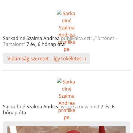
Sarkadiné Szalma Andrea
publikálta ezt: „Történet –
Tartalom”
7 év, 6 hónap óta
Vidámság szeretet …így tökéletes:-)
Sarkadiné Szalma Andrea
wrote a new post
7 év, 6
hónap óta