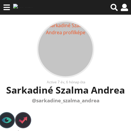
Active 7 év, 6 hónap óta
Sarkadiné Szalma Andrea
@sarkadine_szalma_andrea