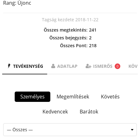
Rang: Újonc
Tagság kezdete 2018-11-22
Összes megtekintés:
241
Összes bejegyzés:
2
Összes Pont:
218
TEVÉKENYSÉG
ADATLAP
ISMERŐS
KÖV
0
Személyes
Megemlítések
Követés
Kedvencek
Barátok