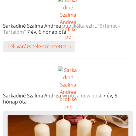
Sarkadiné Szalma Andrea
publikálta ezt: „Történet –
Tartalom”
7 év, 6 hónap óta
Téli varázs tele szeretettel:-)
Sarkadiné Szalma Andrea
wrote a new post
7 év, 6
hónap óta