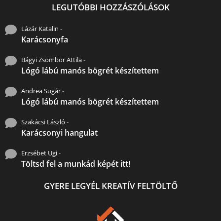
LEGUTÓBBI HOZZÁSZÓLÁSOK
Lázár Katalin
-
Karácsonyfa
Bágyi Zsombor Attila
-
Lógó lábú manós bögrét készítettem
Andrea Sugár
-
Lógó lábú manós bögrét készítettem
Szakácsi László
-
Karácsonyi hangulat
Erzsébet Ugi
-
Töltsd fel a munkád képét itt!
GYERE LEGYÉL KREATÍV FELTÖLTŐ