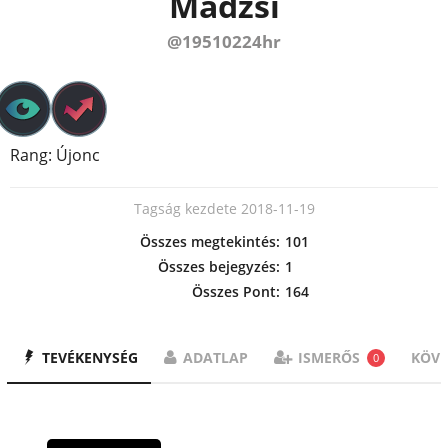
Madzsi
@19510224hr
Rang: Újonc
Tagság kezdete 2018-11-19
Összes megtekintés:
101
Összes bejegyzés:
1
Összes Pont:
164
TEVÉKENYSÉG
ADATLAP
ISMERŐS
KÖV
0