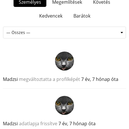
Személyes
Megemlítések
Követés
Kedvencek
Barátok
Madzsi
megváltoztatta a profilképét
7 év, 7 hónap óta
Madzsi
adatlapja frissítve
7 év, 7 hónap óta