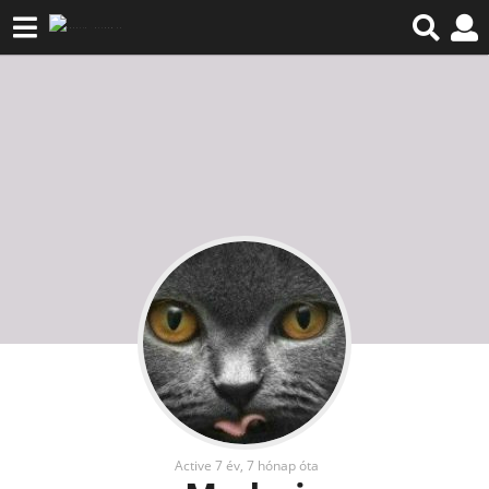
Active 7 év, 7 hónap óta