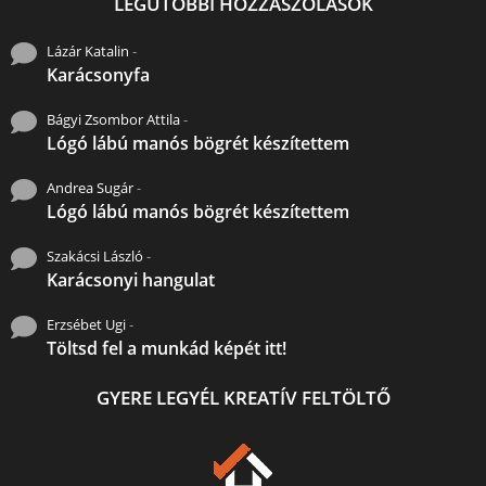
LEGUTÓBBI HOZZÁSZÓLÁSOK
Lázár Katalin
-
Karácsonyfa
Bágyi Zsombor Attila
-
Lógó lábú manós bögrét készítettem
Andrea Sugár
-
Lógó lábú manós bögrét készítettem
Szakácsi László
-
Karácsonyi hangulat
Erzsébet Ugi
-
Töltsd fel a munkád képét itt!
GYERE LEGYÉL KREATÍV FELTÖLTŐ