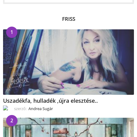
FRISS
1
Uszadékfa, hulladék ,újra elesztése..
szerző:
Andrea Sugár
2