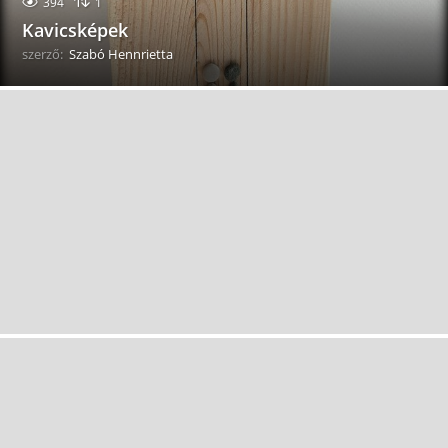
394
1
Kavicsképek
szerző:
Szabó Hennrietta