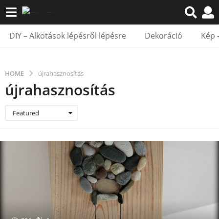
DIY – Alkotások lépésről lépésre
Dekoráció
Kép 
HOME
újrahasznosítás
újrahasznosítás
Featured