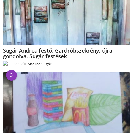
Sugár Andrea festő. Gardróbszekrény, újra
gondolva. Sugár festések .
szerző:
Andrea Sugár
3