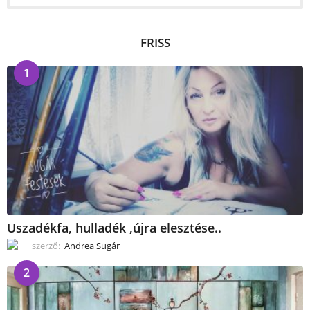
FRISS
1
Uszadékfa, hulladék ,újra elesztése..
szerző:
Andrea Sugár
2