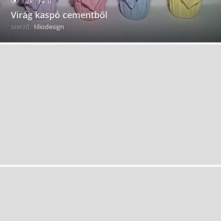
1.2k
0
Virág kaspó cementből
szerző:
tiliodesign