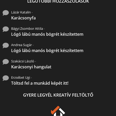
LEGUTÓBBI HOZZÁSZÓLÁSOK
Lázár Katalin
-
Karácsonyfa
Bágyi Zsombor Attila
-
Lógó lábú manós bögrét készítettem
Andrea Sugár
-
Lógó lábú manós bögrét készítettem
Szakácsi László
-
Karácsonyi hangulat
Erzsébet Ugi
-
Töltsd fel a munkád képét itt!
GYERE LEGYÉL KREATÍV FELTÖLTŐ