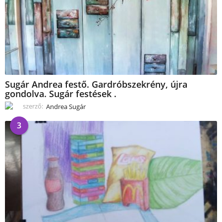
Sugár Andrea festő. Gardróbszekrény, újra
gondolva. Sugár festések .
szerző:
Andrea Sugár
3