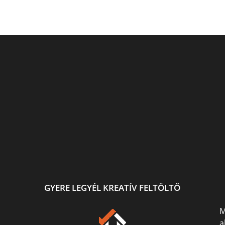
ő.
Ismét festek és rajzolok :)
Fehér holló igazgyöngyel
jra
sek...
GYERE LEGYÉL KREATÍV FELTÖLTŐ
M
a