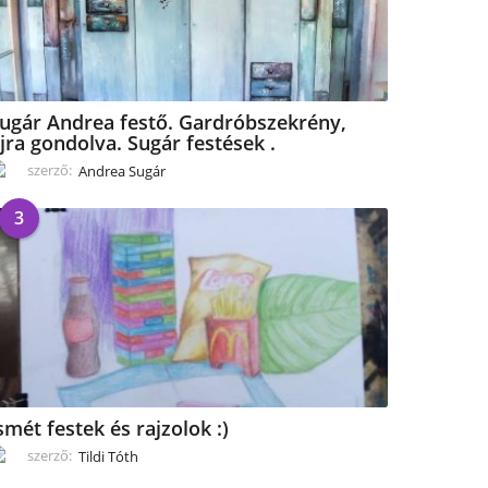
ugár Andrea festő. Gardróbszekrény,
jra gondolva. Sugár festések .
szerző:
Andrea Sugár
3
smét festek és rajzolok :)
szerző:
Tildi Tóth