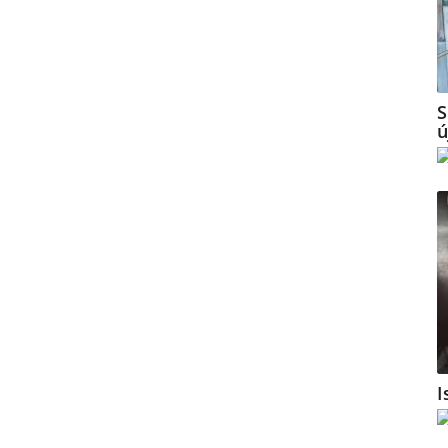
S
ú
I