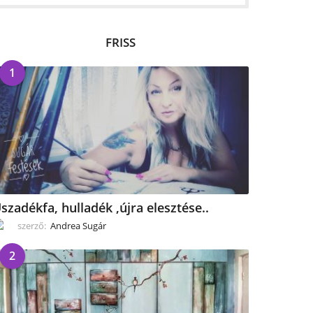
FRISS
1
szadékfa, hulladék ,újra elesztése..
szerző:
Andrea Sugár
2