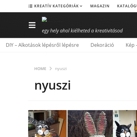
KREATÍV KATEGÓRIÁK
MAGAZIN
KATALÓG
egy hely ahol kiélheted a kreativitásod
DIY – Alkotások lépésről lépésre
Dekoráció
Kép 
HOME
nyuszi
nyuszi