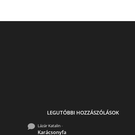
Uszadékfa, hulladék ,újra
Sugár Andrea fest
elesztése..
Gardróbszekrény, ú
gondolva. Sugár festé
LEGUTÓBBI HOZZÁSZÓLÁSOK
Lázár Katalin
-
Karácsonyfa