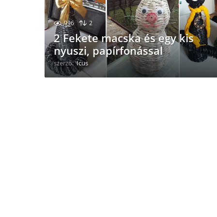
996
2
2 Fekete macska és egy kis
nyuszi, papírfonással
szerző:
Icus