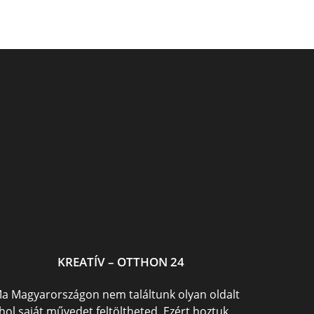
Asztal készítés lépésről
Varázserdő medál
k
lépésre
KREATÍV – OTTHON 24
a Magyarországon nem találtunk olyan oldalt
hol saját művedet feltöltheted. Ezért hoztuk