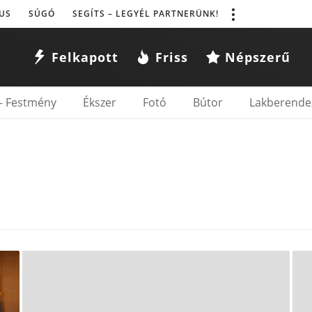
US
SÚGÓ
SEGÍTS – LEGYÉL PARTNERÜNK!
Felkapott
Friss
Népszerű
– Festmény
Ékszer
Fotó
Bútor
Lakberende