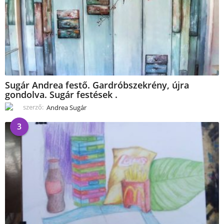
Sugár Andrea festő. Gardróbszekrény, újra
gondolva. Sugár festések .
szerző:
Andrea Sugár
3