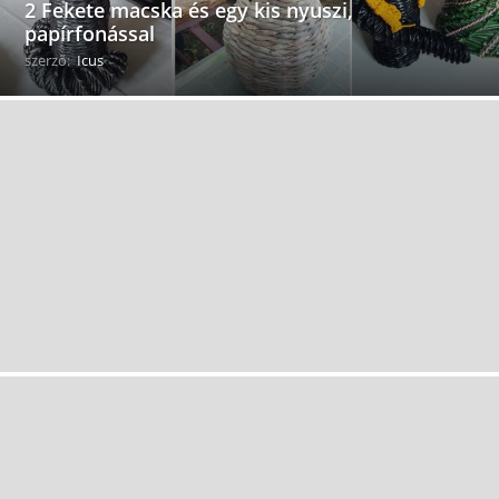
2 Fekete macska és egy kis nyuszi,
papírfonással
szerző:
Icus