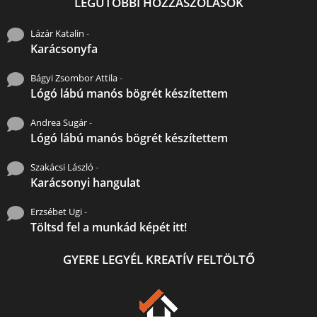
LEGUTÓBBI HOZZÁSZÓLÁSOK
Lázár Katalin
-
Karácsonyfa
Bágyi Zsombor Attila
-
Lógó lábú manós bögrét készítettem
Andrea Sugár
-
Lógó lábú manós bögrét készítettem
Szakácsi László
-
Karácsonyi hangulat
Erzsébet Ugi
-
Töltsd fel a munkád képét itt!
GYERE LEGYÉL KREATÍV FELTÖLTŐ