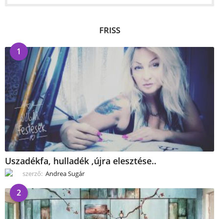
FRISS
1
Uszadékfa, hulladék ,újra elesztése..
szerző:
Andrea Sugár
2