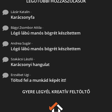
LEGUTÓBBI HOZZÁSZÓLÁSOK
Lázár Katalin
-
Karácsonyfa
Bágyi Zsombor Attila
-
Lógó lábú manós bögrét készítettem
Andrea Sugár
-
Lógó lábú manós bögrét készítettem
Szakácsi László
-
Karácsonyi hangulat
Erzsébet Ugi
-
Töltsd fel a munkád képét itt!
GYERE LEGYÉL KREATÍV FELTÖLTŐ