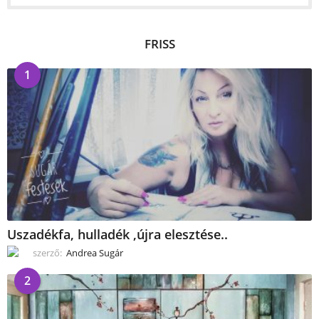
FRISS
1
Uszadékfa, hulladék ,újra elesztése..
szerző:
Andrea Sugár
2