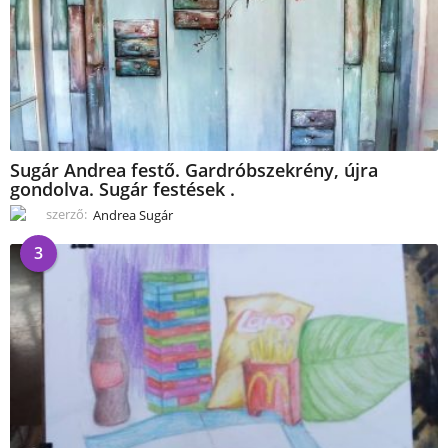
Sugár Andrea festő. Gardróbszekrény, újra
gondolva. Sugár festések .
szerző:
Andrea Sugár
3