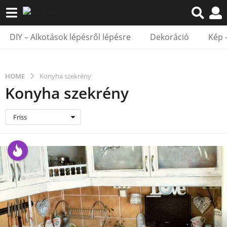
DIY – Alkotások lépésről lépésre
Dekoráció
Kép 
HOME
Konyha szekrény
Konyha szekrény
Friss