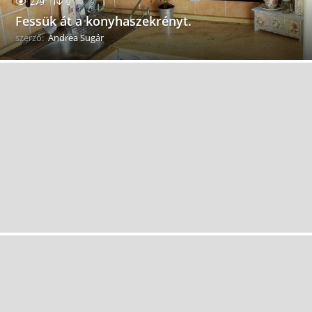
279
0
Fessük át a konyhaszekrényt.
szerző:
Andrea Sugár