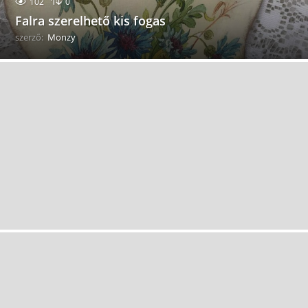
102
0
Falra szerelhető kis fogas
szerző:
Monzy