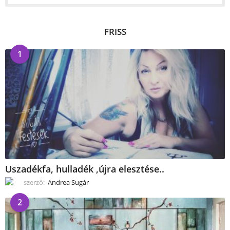
FRISS
1
Uszadékfa, hulladék ,újra elesztése..
szerző:
Andrea Sugár
2