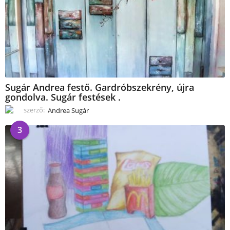
Sugár Andrea festő. Gardróbszekrény, újra
gondolva. Sugár festések .
szerző:
Andrea Sugár
3