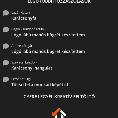
LEGUTÓBBI HOZZÁSZÓLÁSOK
Lázár Katalin
-
Karácsonyfa
Bágyi Zsombor Attila
-
Lógó lábú manós bögrét készítettem
Andrea Sugár
-
Lógó lábú manós bögrét készítettem
Szakácsi László
-
Karácsonyi hangulat
Erzsébet Ugi
-
Töltsd fel a munkád képét itt!
GYERE LEGYÉL KREATÍV FELTÖLTŐ