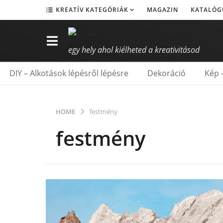
KREATÍV KATEGÓRIÁK
MAGAZIN
KATALÓG
egy hely ahol kiélheted a kreativitásod
DIY – Alkotások lépésről lépésre
Dekoráció
Kép 
HOME
festmény
festmény