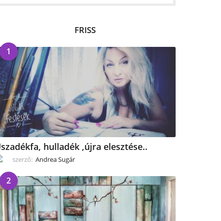
FRISS
1
szadékfa, hulladék ,újra elesztése..
szerző:
Andrea Sugár
2