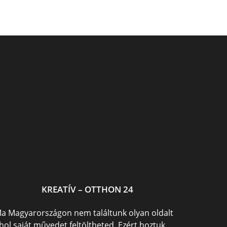
Asztal készítés lépésről
Varázserdő medál
k
lépésre
KREATÍV – OTTHON 24
a Magyarországon nem találtunk olyan oldalt
hol saját művedet feltöltheted. Ezért hoztuk