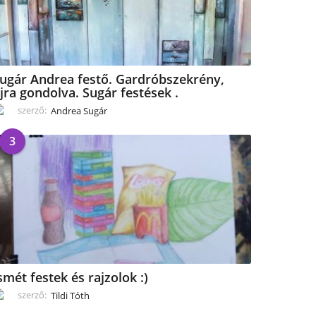
ugár Andrea festő. Gardróbszekrény,
jra gondolva. Sugár festések .
szerző:
Andrea Sugár
3
smét festek és rajzolok :)
szerző:
Tildi Tóth