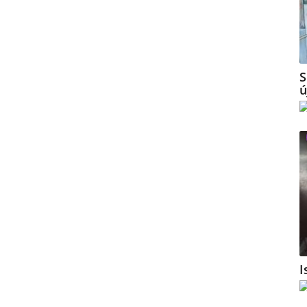
S
ú
I