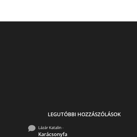
Uszadékfa, hulladék ,újra
Sugár Andrea fest
elesztése..
Gardróbszekrény, ú
gondolva. Sugár festé
LEGUTÓBBI HOZZÁSZÓLÁSOK
Lázár Katalin
-
Karácsonyfa