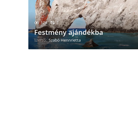
124
1
Festmény ajándékba
szerző:
Szabó Hennrietta