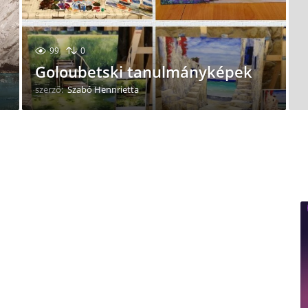
99
0
Goloubetski tanulmányképek
szerző:
Szabó Hennrietta