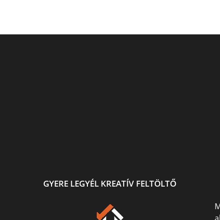
ő.
Ismét festek és rajzolok :)
Fehér holló igazgyöngyel
jra
sek...
GYERE LEGYÉL KREATÍV FELTÖLTŐ
M
a