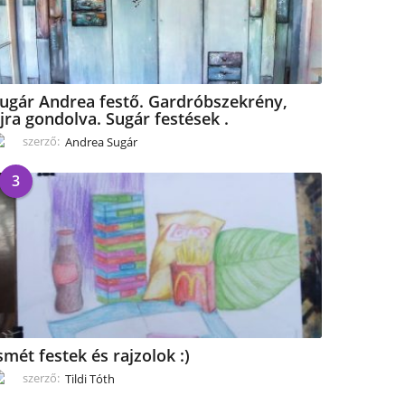
ugár Andrea festő. Gardróbszekrény,
jra gondolva. Sugár festések .
szerző:
Andrea Sugár
3
smét festek és rajzolok :)
szerző:
Tildi Tóth