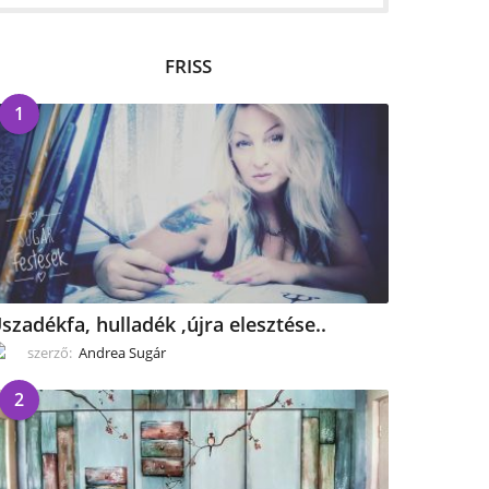
FRISS
1
szadékfa, hulladék ,újra elesztése..
szerző:
Andrea Sugár
2