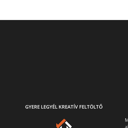
ő.
Ismét festek és rajzolok :)
Fehér holló igazgyöngyel
jra
sek...
GYERE LEGYÉL KREATÍV FELTÖLTŐ
M
a