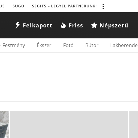
US
SÚGÓ
SEGÍTS – LEGYÉL PARTNERÜNK!
Felkapott
Friss
Népszerű
– Festmény
Ékszer
Fotó
Bútor
Lakberende