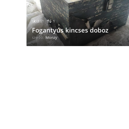
101
1
Fogantyús kincses doboz
szerző:
Monzy