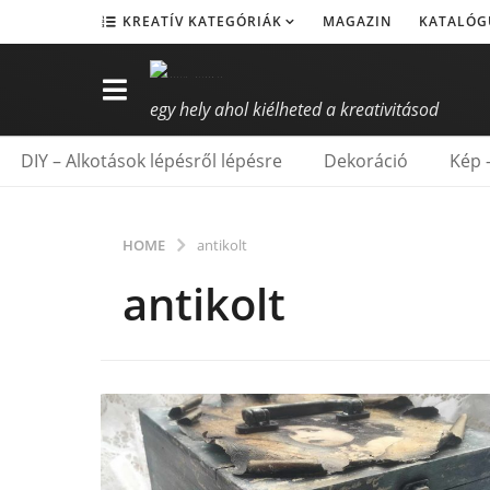
KREATÍV KATEGÓRIÁK
MAGAZIN
KATALÓG
egy hely ahol kiélheted a kreativitásod
DIY – Alkotások lépésről lépésre
Dekoráció
Kép 
HOME
antikolt
antikolt