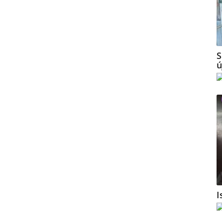
S
ú
I