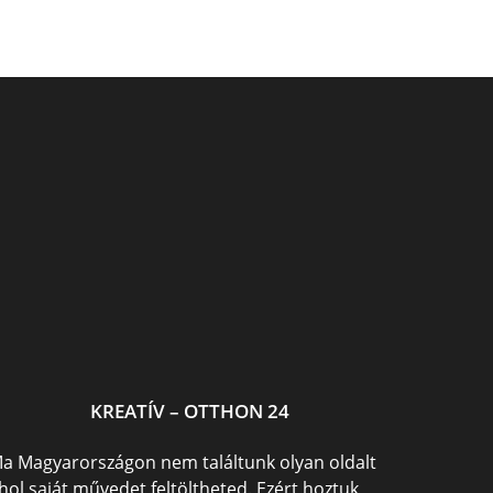
Asztal készítés lépésről
Varázserdő medál
k
lépésre
KREATÍV – OTTHON 24
a Magyarországon nem találtunk olyan oldalt
hol saját művedet feltöltheted. Ezért hoztuk