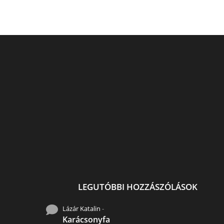
Uszadékfa, hulladék ,újra
Sugár Andrea fest
elesztése..
Gardróbszekrény, ú
gondolva. Sugár festé
LEGUTÓBBI HOZZÁSZÓLÁSOK
Lázár Katalin
-
Karácsonyfa