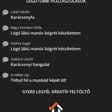
LEGUTÓBBI HOZZÁSZÓLÁSOK
Lázár Katalin
-
Karácsonyfa
Bágyi Zsombor Attila
-
Lógó lábú manós bögrét készítettem
Andrea Sugár
-
Lógó lábú manós bögrét készítettem
Szakácsi László
-
Karácsonyi hangulat
Erzsébet Ugi
-
Töltsd fel a munkád képét itt!
GYERE LEGYÉL KREATÍV FELTÖLTŐ