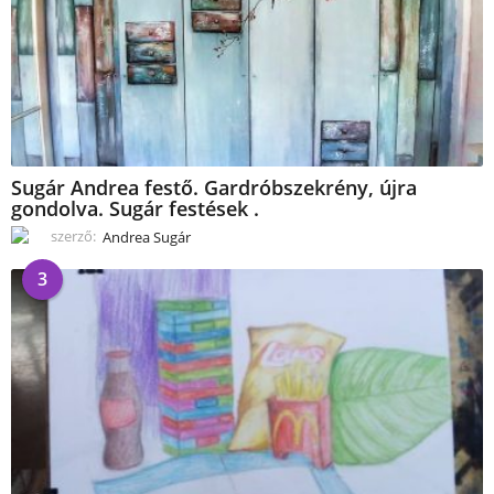
Sugár Andrea festő. Gardróbszekrény, újra
gondolva. Sugár festések .
szerző:
Andrea Sugár
3