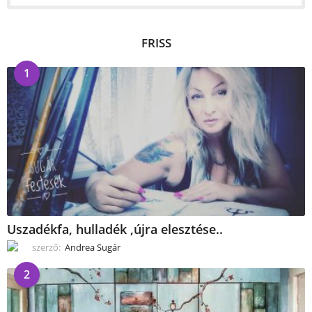
FRISS
1
Uszadékfa, hulladék ,újra elesztése..
szerző:
Andrea Sugár
2