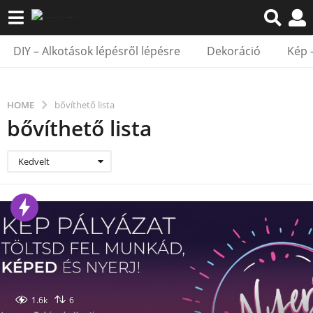
DIY – Alkotások lépésről lépésre
Dekoráció
Kép 
HOME
bővíthető lista
bővíthető lista
Kedvelt
1.6k
6