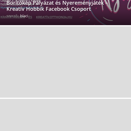
Borítókép Pályázat és Nyereményjáték –
Kreatív Hobbik Facebook Csoport
szerző:
blaci